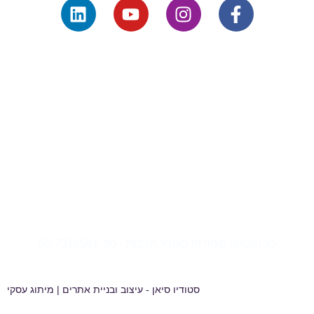
יחסי ציבור
שיווק וקידום
מופעים
הרצאות
הגדלת קהל ומכירות
מינוף מוסדות תרבות
מיתוג ובידול פרוייקטים
קרדיטים לצלמי התמונות
הילה ויהודה – יואל לוי. להקת בלט ירושלים "הודיני -הפן האחר" –
מאיה אילטוס. להקת "בנות חווה" – סניה אלמן. תיאטרון לוגון:
האופרה הקלה בנגב – אביטל כהן. תזמורת הלאדינו הישראלית –
אדם בר.
כל הזכויות שמורות לאוצר תרבות - טל' 03-7316561
​​סטודיו סיאן - עיצוב ובניית אתרים | מיתוג עסקי