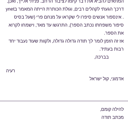
המתאים להביא את דבר קיומו לציבור הרחב. פניתי אלייך, ואכן,
דרכך הגעתי לקהלים רבים, וגולת הכותרת הייתה המאמר בynet
. אינספור אנשים סיפרו לי שקראו על מנחם פרי (שעל בסיס
סיפור משפחתו נכתב הספר), התרגשו עד מאד, וישמחו לקרוא
את הספר.
אז זה הזמן לומר לך תודה גדולה גדולה, ולקוות שעוד נעבוד יחד
רבות בעתיד.
בברכה,
רעיה
אדמוני, קול ישראל
להילה קומם,
מכתב תודה