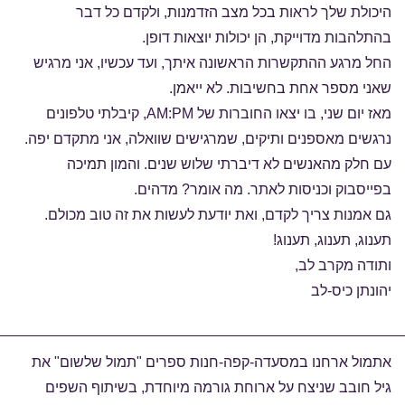
היכולת שלך לראות בכל מצב הזדמנות, ולקדם כל דבר
בהתלהבות מדוייקת, הן יכולות יוצאות דופן.
החל מרגע ההתקשרות הראשונה איתך, ועד עכשיו, אני מרגיש
שאני מספר אחת בחשיבות. לא ייאמן.
מאז יום שני, בו יצאו החוברות של
AM:PM
, קיבלתי טלפונים
נרגשים מאספנים ותיקים, שמרגישים שוואלה, אני מתקדם יפה.
עם חלק מהאנשים לא דיברתי שלוש שנים. והמון תמיכה
בפייסבוק וכניסות לאתר. מה אומר? מדהים.
גם אמנות צריך לקדם, ואת יודעת לעשות את זה טוב מכולם.
תענוג, תענוג, תענוג!
ותודה מקרב לב,
יהונתן כיס-לב
אתמול ארחנו במסעדה-קפה-חנות ספרים "תמול שלשום" את
גיל חובב שניצח על ארוחת גורמה מיוחדת, בשיתוף השפים