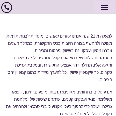
הלקוחות שלנו
עמוד הבית
יחסי ציבור
שיווק וקידום
שאלות ותשובות
למעלה מ 21 שנה אנחנו עוזרים לאנשים ומוסדות לבנות תדמית
מעולה ולהחשף בצורה חיובית בכלי התקשורת. במהלך השנים
צברנו ניסיון ועסקנו גם בשיווק, פרסום ומכירות.
ההתמחות שלנו היא במציאת הקהל הספציפי למוצר שלכם
והגעה אליו, תחילה דרך אמצעי התקשורת ובמקביל עריכת
סקרים, כך שקמפיין שיווק יוכל להערך מיידית בתום קמפיין יחסי
הציבור.
אנו עוסקים בתחומים מגוונים: תרבות ומופעים, חינוך, רפואה
משלימה, פנאי ועסקים קטנים. פיתחנו שיטות של "מלחמת
גרילה" יעילה כדי להפוך בעלי מקצוע ל"ברי סמכא" ולהרחיב את
הקהלים של כל אדם/מוסד/מוצר.